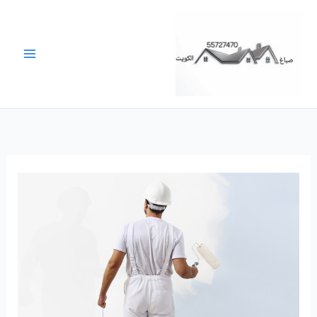
خطي
لى
لمحتوى