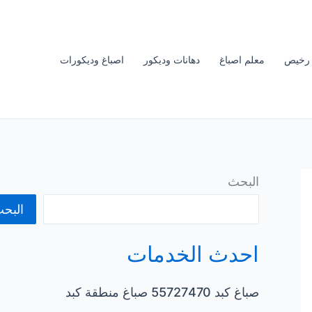
 رخيص
معلم اصباغ
دهانات وديكور
اصباغ وديكورات
البحث
البح
احدث الخدمات
صباغ كبد 55727470 صباغ منطقة كبد