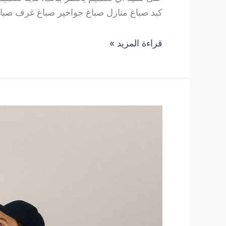
كبد صباغ منازل صباغ جواخير صباغ غرف صباغ
صباغ
قراءة المزيد »
كبد
55727470
صباغ
منطقة
كبد