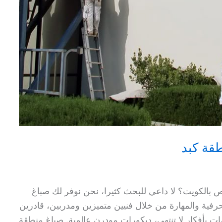
الكويت؟ لا داعي للبحث كثيرا، نحن نوفر لك صباغ
ية والمهارة من خلال فنيين متميزين ومدربين، قادرين
ات بأفكار لا تنتهي، ديكورات مودرن عالمية. صباغ منطقة