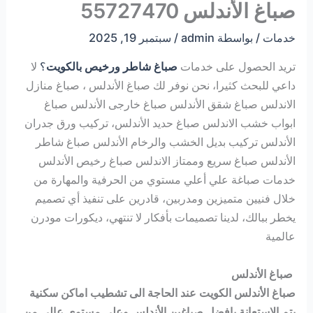
صباغ الأندلس 55727470
خدمات
/ بواسطة
admin
/
سبتمبر 19, 2025
تريد الحصول على خدمات
صباغ شاطر ورخيص بالكويت
؟
لا
داعي للبحث كثيرا، نحن نوفر لك صباغ الأندلس ، صباغ منازل
الاندلس صباغ شقق الأندلس صباغ خارجى الأندلس صباغ
ابواب خشب الاندلس صباغ حديد الأندلس، تركيب ورق جدران
الأندلس تركيب بديل الخشب والرخام الأندلس صباغ شاطر
الأندلس صباغ سريع وممتاز الاندلس صباغ رخيص الأندلس
خدمات صباغة علي أعلي مستوي من الحرفية والمهارة من
خلال فنيين متميزين ومدربين، قادرين على تنفيذ أي تصميم
يخطر ببالك، لدينا تصميمات بأفكار لا تنتهي، ديكورات مودرن
عالمية
صباغ الأندلس
صباغ الأندلس الكويت عند الحاجة الى تشطيب اماكن سكنية
يتم الاستعانة بافضل صباغين الأندلس وعلى مستوى عالي من