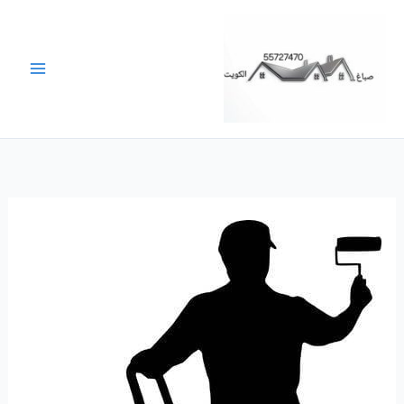
خطي
لى
لمحتوى