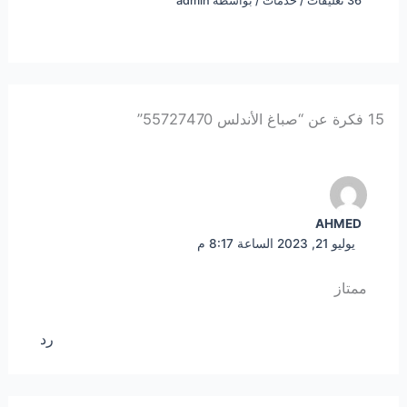
36 تعليقات
/
خدمات
/ بواسطة
admin
15 فكرة عن “صباغ الأندلس 55727470”
AHMED
يوليو 21, 2023 الساعة 8:17 م
ممتاز
رد