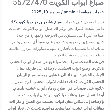
صباغ أبواب الكويت 55727470
خدمات
/ بواسطة
admin
/
سبتمبر 19, 2025
تريد الحصول على خدمات
صباغ شاطر ورخيص بالكويت
؟
لا
داعي للبحث كثيرا، نحن نوفر لك صباغ أبواب الكويت، خدمات
صباغة علي أعلي مستوي من الحرفية والمهارة من خلال
فنيين متميزين ومدربين، قادرين على تنفيذ أي تصميم يخطر
ببالك، لدينا تصميمات بأفكار لا تنتهي، ديكورات مودرن عالمية
صباغ ابواب حديد وخشب الكويت
في هذه الصفحة سوف تجد مواضيع عن اسعار ابواب الخشب
بالكويت وصبغ ابواب الخشب، بالإضافة إلى طريقة دهان
الابواب الخشبية البيضاء الى خشابي ومعلم صباغ البيبان
الخشب الكويت، كذلك دهانات الابواب الخشب فرن مصر،
علاوة على صفحات في اصلاح ودهان ابواب خشبيه بلدمام،
أيضا اعمال صبغ ودهانات بالكويت و دهان ابواب خشب،
بإلإضافة إلى مكاين دهان ابواب الخشب من الصين و ماركات
دهانات ابواب خشب، كما ستجد مواضيع تتحدث عن نجار ابواب