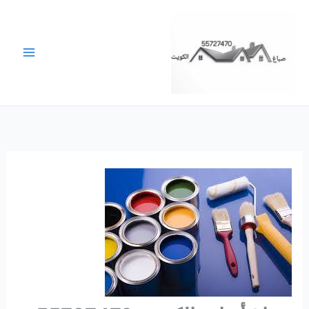
خطي
لى
لمحتوى