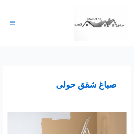
خطي
لى
لمحتوى
صباغ شقق حولى