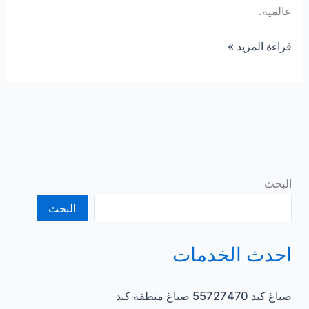
عالمية.
صباغ
قراءة المزيد »
حولى
55727470
صباغ
شاطر
صباغ
الكويت
البحث
البحث
احدث الخدمات
صباغ كبد 55727470 صباغ منطقة كبد