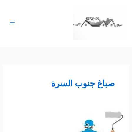
خطي
لى
لمحتوى
صباغ جنوب السرة