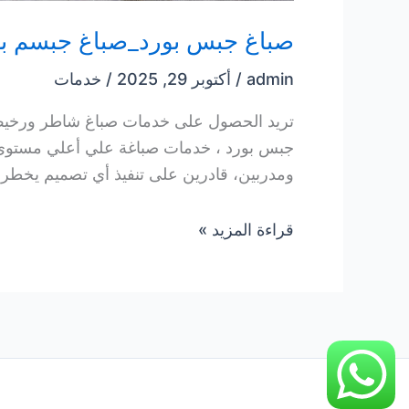
صباغ جبس بورد_صباغ جبسم بورد 7470
admin
/
أكتوبر 29, 2025
/
خدمات
تريد الحصول على خدمات صباغ شاطر ورخيص ب
جبس بورد ، خدمات صباغة علي أعلي مستوي م
ومدربين، قادرين على تنفيذ أي تصميم يخطر بب
صباغ
قراءة المزيد »
جبس
بورد_صباغ
جبسم
بورد
55727470