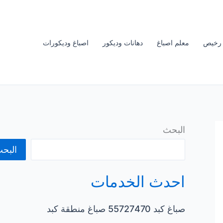
 رخيص
معلم اصباغ
دهانات وديكور
اصباغ وديكورات
البحث
البح
احدث الخدمات
صباغ كبد 55727470 صباغ منطقة كبد