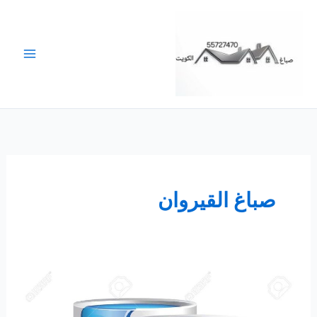
خطي
لى
لمحتوى
صباغ القيروان