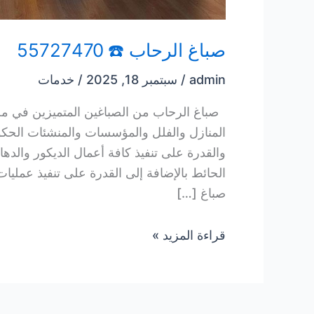
صباغ الرحاب ☎️ 55727470
admin
/
سبتمبر 18, 2025
/
خدمات
صباغ الرحاب من الصباغين المتميزين في
المنازل والفلل والمؤسسات والمنشئات الحكو
والقدرة على تنفيذ كافة أعمال الديكور والده
الحائط بالإضافة إلى القدرة على تنفيذ عمليا
صباغ […]
صباغ
قراءة المزيد »
الرحاب
☎️
55727470