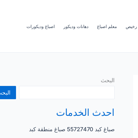
 رخيص
معلم اصباغ
دهانات وديكور
اصباغ وديكورات
البحث
البح
احدث الخدمات
صباغ كبد 55727470 صباغ منطقة كبد